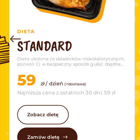
DIETA
STANDARD
Dieta ułożona ze składników niskokalorycznych,
pozwoli Ci w bezpieczny sposób gubić zbędne
kilogramy.
59
zł / dzień
(+dostawa)
Najniższa cena z ostatnich 30 dni: 59 zł
Zobacz dietę
Zamów dietę