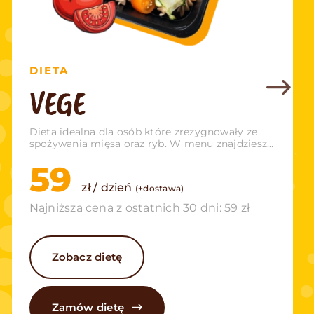
DIETA
VEGE
Dieta idealna dla osób które zrezygnowały ze
spożywania mięsa oraz ryb. W menu znajdziesz
różnego rodzaju owoce, warzywa, produkty
59
nabiałowe i zbożowe oraz nasiona.
zł / dzień
(+dostawa)
Najniższa cena z ostatnich 30 dni: 59 zł
Zobacz dietę
Zamów dietę