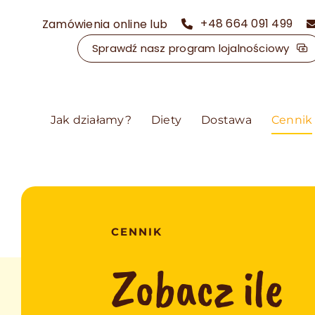
Przejdź
+48 664 091 499
Zamówienia online lub
do
zawartości
Sprawdź nasz program lojalnościowy
Jak działamy?
Diety
Dostawa
Cennik
CENNIK
Zobacz ile