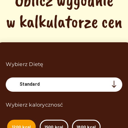
w kalkulatorze cen
Wybierz Dietę
*
Standard
Wybierz kalorycznosć
*
1200 kcal
1500 kcal
1800 kcal