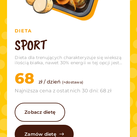
DIETA
SPORT
Dieta dla trenujących charakteryzuje się wiekszą
ilością białka, nawet 30% energii w tej opcji jest
dostarczane właśnie z komponentów
68
zawierających jego większą ilość.
zł / dzień
(+dostawa)
Najniższa cena z ostatnich 30 dni: 68 zł
Zobacz dietę
Zamów dietę