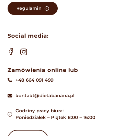
Regulamin
Toggle
Social media:
Navigation
Jak działamy?
Diety
Zamówienia online lub
+48 664 091 499
Dostawa
kontakt@dietabanana.pl
Cennik
Godziny pracy biura:
Poniedziałek – Piątek 8:00 – 16:00
Menu