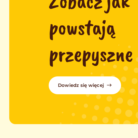
Zobacz jak
powstają
przepyszne 
Dowiedz się więcej