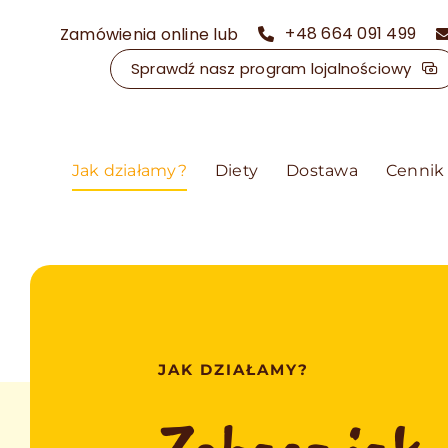
Przejdź
+48 664 091 499
Zamówienia online lub
do
zawartości
Sprawdź nasz program lojalnościowy
Jak działamy?
Diety
Dostawa
Cennik
JAK DZIAŁAMY?