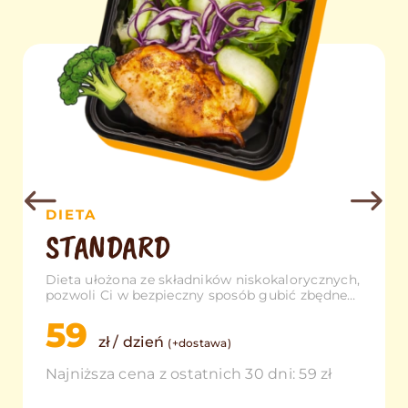
DIETA
STANDARD
Dieta ułożona ze składników niskokalorycznych,
pozwoli Ci w bezpieczny sposób gubić zbędne
kilogramy.
59
zł / dzień
(+dostawa)
Najniższa cena z ostatnich 30 dni: 59 zł