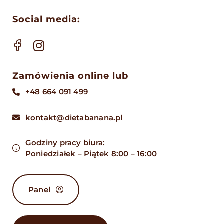
Toggle
Social media:
Navigation
Jak działamy?
Diety
Zamówienia online lub
+48 664 091 499
Dostawa
kontakt@dietabanana.pl
Cennik
Godziny pracy biura:
Poniedziałek – Piątek 8:00 – 16:00
Menu
Panel
Kalkulator kcal